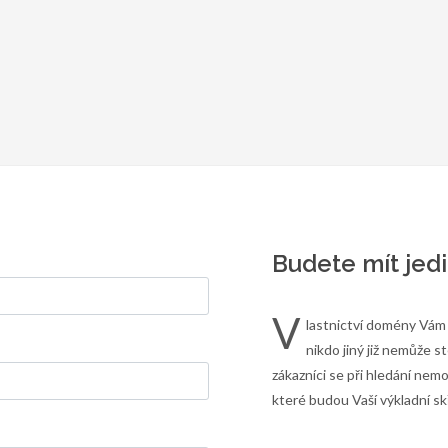
Budete mít jed
V
lastnictví domény Vám 
nikdo jiný již nemůže 
zákazníci se při hledání nem
které budou Vaší výkladní skř