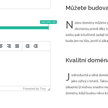
Můžete budovat
N
ázev domény můžete pr
650 000+ Kč
dostanou právě díky to
webu pak intuitivně zadají 
bude jen na Vás, jestli si zák
Kvalitní domén
J
ednoduchá a silná domén
jako výhra v loterii. Ta
zákazníci jí mohou snadno m
Powered by
Tiny
domény, když budou něco k