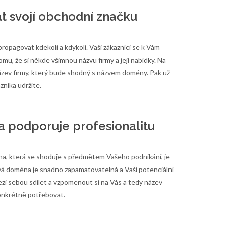
 svojí obchodní značku
opagovat kdekoli a kdykoli. Vaši zákazníci se k Vám
mu, že si někde všimnou názvu firmy a její nabídky. Na
název firmy, který bude shodný s názvem domény. Pak už
azníka udržíte.
a podporuje profesionalitu
a, která se shoduje s předmětem Vašeho podnikání, je
ková doména je snadno zapamatovatelná a Vaši potenciální
ezi sebou sdílet a vzpomenout si na Vás a tedy název
onkrétně potřebovat.